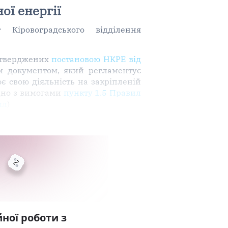
ої енергії
 Кіровоградського відділення
затверджених
постановою НКРЕ від
им документом, який регламентує
є свою діяльність на закріпленій
гідно з вимогами
пункту 1.5 Правил
ил
)
ної роботи з