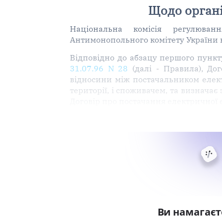
Щодо органі
Національна комісія регулюванн
Антимонопольного комітету України ві
Відповідно до абзацу першого пунк
31.07.96 N 28
(далі - Правила), До
відносини між постачальником елект
території, і споживачем, та визначає 
Договір про постачання електричної е
Ви намагаєт