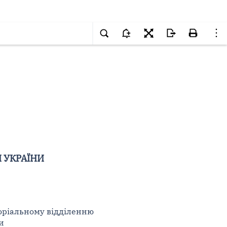
 УКРАЇНИ
оріальному відділенню
ни