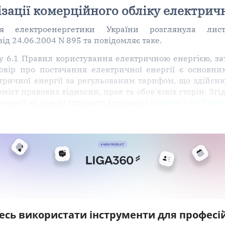
зації комерційного обліку електричн
я електроенергетики України розглянула лист
д 24.06.2004 N 895 та повідомляє таке.
ту 6.1 Правил користування електричною енергією, 
говір про постачання електричної енергії є основн
ричної енергії за регульованим тарифом, що здійсню
зміст правових відносин, прав та обов'язків сторін. З
нергії на основі типового договору (
додаток 2 до Прав
есь використати інструменти для професій