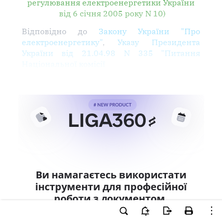
регулювання електроенергетики України
від 6 січня 2005 року N 10)
Відповідно до
Закону України "Про
електроенергетику"
,
Указу Президента
України від 21.04.98 N 335 "Питання
Національної комісії
Ви намагаєтесь використати
інструменти для професійної
роботи з документом.
Ці можливості доступні тільки користувачам