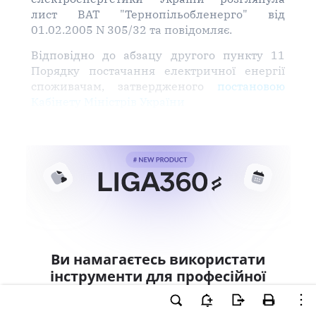
лист ВАТ "Тернопільобленерго" від
01.02.2005 N 305/32 та повідомляє.
Відповідно до абзацу другого пункту 11
Порядку постачання електричної енергії
споживачам, затвердженого
постановою
Кабінету Міністрів України
Ви намагаєтесь використати
інструменти для професійної
роботи з документом.
Ці можливості доступні тільки користувачам