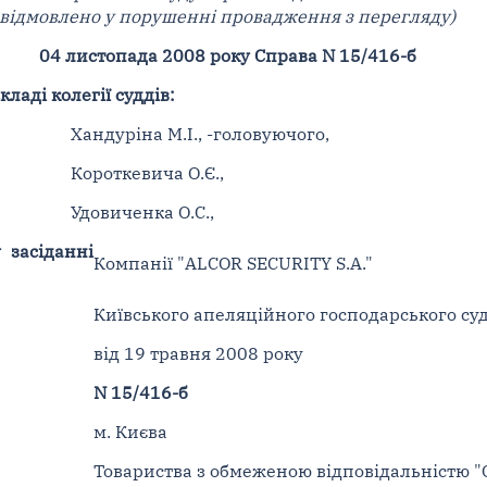
відмовлено у порушенні провадження з перегляду)
04 листопада 2008 року Справа N 15/416-б
ладі колегії суддів:
Хандуріна М.І., -головуючого,
Короткевича О.Є.,
Удовиченка О.С.,
 засіданні
Компанії "ALCOR SECURITY S.A."
Київського апеляційного господарського су
від 19 травня 2008 року
N 15/416-б
м. Києва
Товариства з обмеженою відповідальністю 