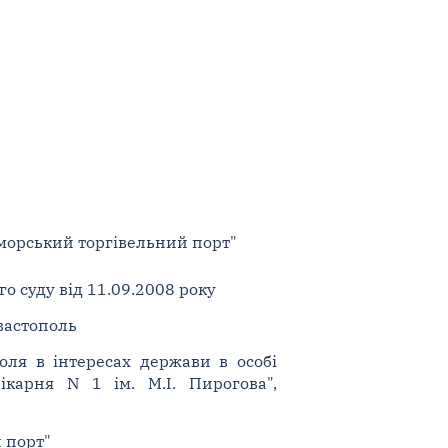
морський торгівельний порт"
о суду від 11.09.2008 року
евастополь
оля в інтересах держави в особі
ікарня N 1 ім. М.І. Пирогова",
 порт"