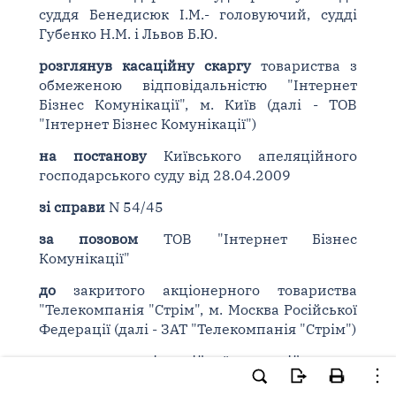
суддя Бенедисюк І.М.- головуючий, судді
Губенко Н.М. і Львов Б.Ю.
розглянув касаційну скаргу
товариства з
обмеженою відповідальністю "Інтернет
Бізнес Комунікації", м. Київ (далі - ТОВ
"Інтернет Бізнес Комунікації")
на постанову
Київського апеляційного
господарського суду від 28.04.2009
зі справи
N 54/45
за позовом
ТОВ "Інтернет Бізнес
Комунікації"
до
закритого акціонерного товариства
"Телекомпанія "Стрім", м. Москва Російської
Федерації (далі - ЗАТ "Телекомпанія "Стрім")
про
визнання ліцензійної угоди дійсною та
такою, що підлягає виконанню.