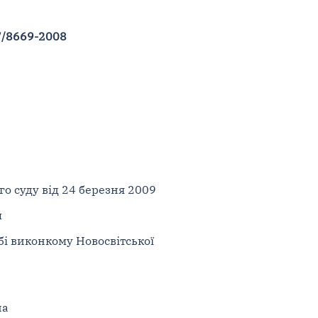
7/8669-2008
го суду від 24 березня 2009
им
бі виконкому Новосвітської
на