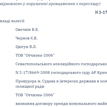
відмовлено у порушенні провадження з перегляду)
N 2-1
ладі колегії
Овечкін В.Е.
Чернов Є.В.
Цвігун В.Л.
ТОВ "Отчизна-2006"
Севастопольського апеляційного господарсько
N 2-17/8669-2008 господарського суду АР Кр
Прокурора м. Судака в інтересах держави в осо
селищної ради
ТОВ "Отчизна-2006"
визнання договору оренди комунального май