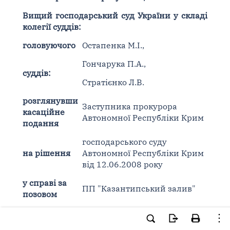
Вищий господарський суд України у складі
колегії суддів:
головуючого
Остапенка М.І.,
Гончарука П.А.,
суддів:
Стратієнко Л.В.
розглянувши
Заступника прокурора
касаційне
Автономної Республіки Крим
подання
господарського суду
на рішення
Автономної Республіки Крим
від 12.06.2008 року
у справі за
ПП "Казантипський залив"
позовом
Виробничо-торгівельного
до
підприємства "Юліана"