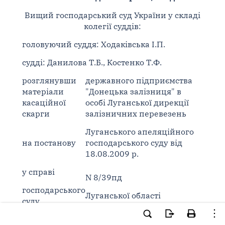
Вищий господарський суд України у складі
колегії суддів:
головуючий суддя: Ходаківська І.П.
судді: Данилова Т.Б., Костенко Т.Ф.
розглянувши
державного підприємства
матеріали
"Донецька залізниця" в
касаційної
особі Луганської дирекції
скарги
залізничних перевезень
Луганського апеляційного
на постанову
господарського суду від
18.08.2009 р.
у справі
N 8/39пд
господарського
Луганської області
суду
відкритого акціонерного