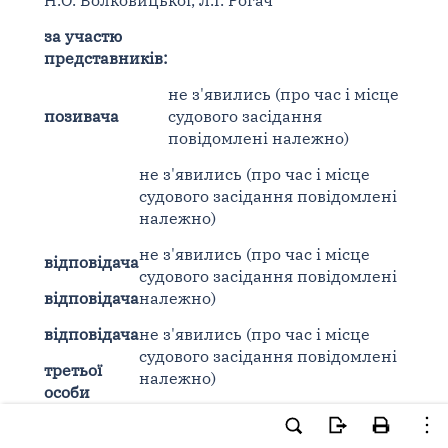
Н.О. Волковицької, Л.І. Рогач
за участю
представників:
не з'явились (про час і місце
позивача
судового засідання
повідомлені належно)
не з'явились (про час і місце
судового засідання повідомлені
належно)
не з'явились (про час і місце
відповідача
судового засідання повідомлені
відповідача
належно)
відповідача
не з'явились (про час і місце
судового засідання повідомлені
третьої
належно)
особи
не з'явились (про час і місце
третьої
судового засідання повідомлені