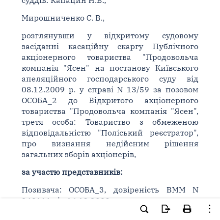
суддів: Капацин Н.В.,
Мирошниченко С. В.,
розглянувши у відкритому судовому
засіданні касаційну скаргу Публічного
акціонерного товариства "Продовольча
компанія "Ясен" на постанову Київського
апеляційного господарського суду від
08.12.2009 р. у справі N 13/59 за позовом
ОСОБА_2 до Відкритого акціонерного
товариства "Продовольча компанія "Ясен",
третя особа: Товариство з обмеженою
відповідальністю "Поліський реєстратор",
про визнання недійсним рішення
загальних зборів акціонерів,
за участю представників:
Позивача: ОСОБА_3, довіреність ВММ N
269111 від 16.12.2009 р.,
Відповідача: С. І.О., довіреність N 2285 від