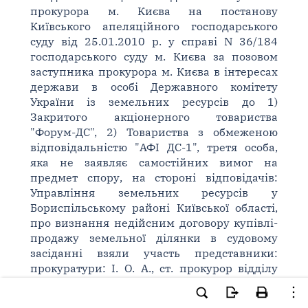
прокурора м. Києва на постанову
Київського апеляційного господарського
суду від 25.01.2010 р. у справі N 36/184
господарського суду м. Києва за позовом
заступника прокурора м. Києва в інтересах
держави в особі Державного комітету
України із земельних ресурсів до 1)
Закритого акціонерного товариства
"Форум-ДС", 2) Товариства з обмеженою
відповідальністю "АФІ ДС-1", третя особа,
яка не заявляє самостійних вимог на
предмет спору, на стороні відповідачів:
Управління земельних ресурсів у
Бориспільському районі Київської області,
про визнання недійсним договору купівлі-
продажу земельної ділянки в судовому
засіданні взяли участь представники:
прокуратури: І. О. А., ст. прокурор відділу
ГПУ, посв. [...], позивача: З. М. В., дов. [...].;
відповідача-1: З. Л.В., дов. [...]; відповідача-2: