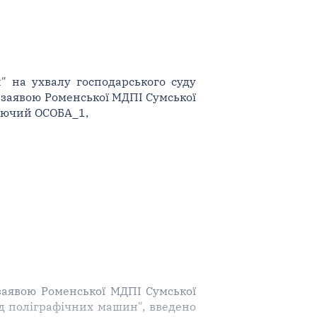
" на ухвалу господарського суду
за заявою Роменської МДПІ Сумської
руючий ОСОБА_1,
а заявою Роменської МДПІ Сумської
д поліграфічних машин", введено