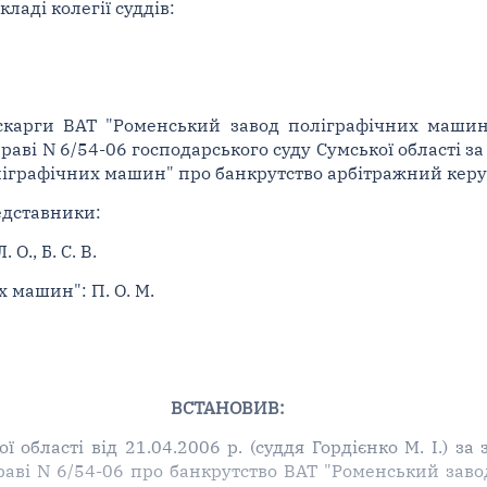
ладі колегії суддів:
скарги ВАТ "Роменський завод поліграфічних машин
справі N 6/54-06 господарського суду Сумської області 
оліграфічних машин" про банкрутство арбітражний ке
едставники:
О., Б. С. В.
 машин": П. О. М.
ВСТАНОВИВ:
 області від 21.04.2006 р. (суддя Гордієнко М. І.) з
аві N 6/54-06 про банкрутство ВАТ "Роменський заво