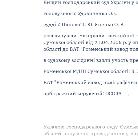
Вищий господарський суд України у ск
головуючого: Удовиченка О. С.
суддів: Панової І. Ю. Яценко О. В.
розглянувши матеріали касаційної 
Сумської області від 21.04.2006 р. у 
області до ВАТ "Роменський завод п
в судовому засіданні взяли участь пр
Роменської МДПІ Сумської області: Б. Л. 
ВАТ "Роменський завод поліграфічних
арбітражний керуючий: ОСОБА_1, -
Ухвалою господарського суду Сумської
області порушено провадження у спр