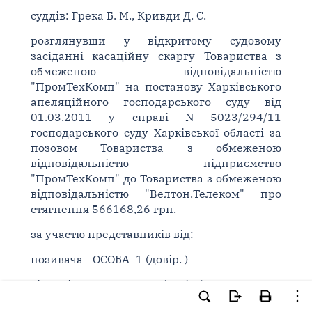
суддів: Грека Б. М., Кривди Д. С.
розглянувши у відкритому судовому
засіданні касаційну скаргу Товариства з
обмеженою відповідальністю
"ПромТехКомп" на постанову Харківського
апеляційного господарського суду від
01.03.2011 у справі N 5023/294/11
господарського суду Харківської області за
позовом Товариства з обмеженою
відповідальністю підприємство
"ПромТехКомп" до Товариства з обмеженою
відповідальністю "Велтон.Телеком" про
стягнення 566168,26 грн.
за участю представників від:
позивача - ОСОБА_1 (довір. )
відповідача - ОСОБА_2 (довір. )
ВСТАНОВИВ: