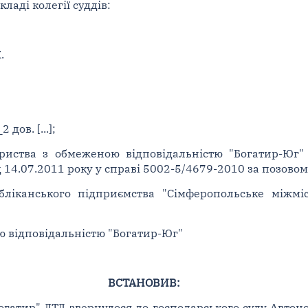
ладі колегії суддів:
.
дов. [...];
риства з обмеженою відповідальністю "Богатир-Юг"
 14.07.2011 року у справі 5002-5/4679-2010 за позово
бліканського підприємства "Сімферопольське міжміс
ю відповідальністю "Богатир-Юг"
ВСТАНОВИВ:
Богатир" ЛТД звернулося до господарського суду Авто