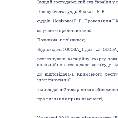
Вищий господарський суд України у ск
Головуючого судді: Волкова Р. В.
суддів: Новікової Р. Г., Прокопанич Г.К
за участю представників:
Позивача: не з'явився;
Відповідача: ОСОБА_1 дов. [...]; ОСОБА_2 
розглянувши касаційну скаргу това
апеляційного господарського суду від
до відповідача-1 Кримського респу
інвентаризації"
відповідача-2 товариства з обмежено
про визнання права власності, -
У вересні 2010 року підприємство "