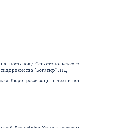
 на постанову Севастопольського
м підприємства "Богатир" ЛТД
ьке бюро реєстрації і технічної
номной Республіки Крим з позовом