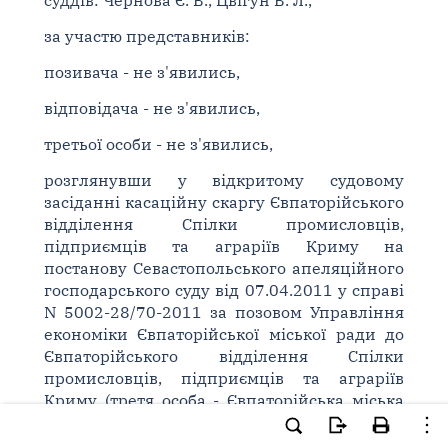
суддів: Чернова Є. В., Цвігун В. Л.,
за участю представників:
позивача - не з'явились,
відповідача - не з'явились,
третьої особи - не з'явились,
розглянувши у відкритому судовому
засіданні касаційну скаргу Євпаторійського
відділення Спілки промисловців,
підприємців та аграріїв Криму на
постанову Севастопольського апеляційного
господарського суду від 07.04.2011 у справі
N 5002-28/70-2011 за позовом Управління
економіки Євпаторійської міської ради до
Євпаторійського відділення Спілки
промисловців, підприємців та аграріїв
Криму (третя особа - Євпаторійська міська
рада) про витребування майна з чужого
незаконного володіння та за зустрічним