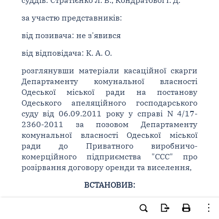
суддів: Стратієнко Л. В., Кондратової І. Д.
за участю представників:
від позивача: не з'явився
від відповідача: К. А. О.
розглянувши матеріали касаційної скарги
Департаменту комунальної власності
Одеської міської ради на постанову
Одеського апеляційного господарського
суду від 06.09.2011 року у справі N 4/17-
2360-2011 за позовом Департаменту
комунальної власності Одеської міської
ради до Приватного виробничо-
комерційного підприємства "ССС" про
розірвання договору оренди та виселення,
ВСТАНОВИВ:
Департамент комунальної власності
Одеської міської ради (далі позивач)