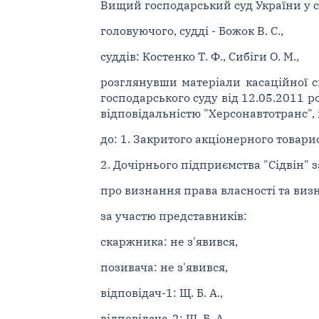
Вищий господарський суд України у ск
головуючого, судді - Божок В. С.,
суддів: Костенко Т. Ф., Сибіги О. М.,
розглянувши матеріали касаційної с
господарського суду від 12.05.2011 р
відповідальністю "Херсонавтотранс",
до: 1. Закритого акціонерного товари
2. Дочірнього підприємства "Сідвін" 
про визнання права власності та виз
за участю представників:
скаржника: не з'явився,
позивача: не з'явився,
відповідач-1: Щ. Б. А.,
відповідача-2: Щ. Б. А.,