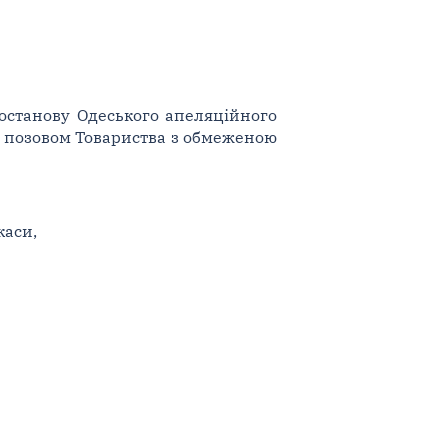
останову Одеського апеляційного
за позовом Товариства з обмеженою
каси,