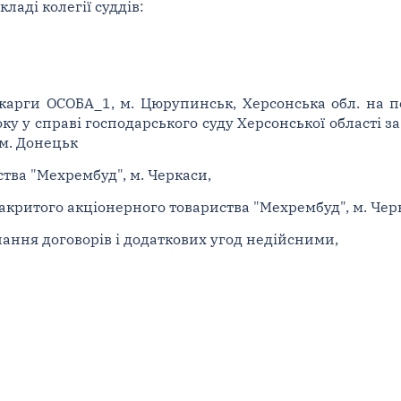
ладі колегії суддів:
карги ОСОБА_1, м. Цюрупинськ, Херсонська обл. на п
оку у справі господарського суду Херсонської області 
 м. Донецьк
ства "Мехрембуд", м. Черкаси,
закритого акціонерного товариства "Мехрембуд", м. Чер
нання договорів і додаткових угод недійсними,