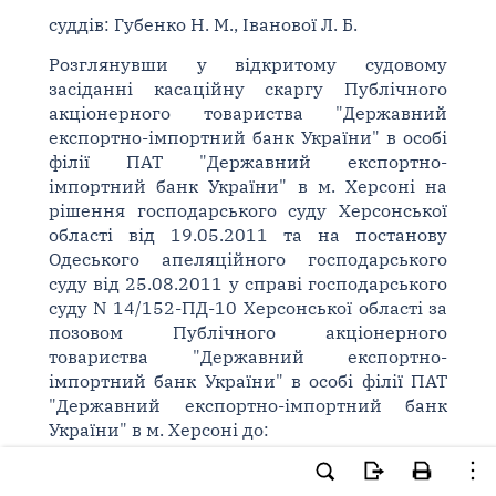
суддів: Губенко Н. М., Іванової Л. Б.
Розглянувши у відкритому судовому
засіданні касаційну скаргу Публічного
акціонерного товариства "Державний
експортно-імпортний банк України" в особі
філії ПАТ "Державний експортно-
імпортний банк України" в м. Херсоні на
рішення господарського суду Херсонської
області від 19.05.2011 та на постанову
Одеського апеляційного господарського
суду від 25.08.2011 у справі господарського
суду N 14/152-ПД-10 Херсонської області за
позовом Публічного акціонерного
товариства "Державний експортно-
імпортний банк України" в особі філії ПАТ
"Державний експортно-імпортний банк
України" в м. Херсоні до:
1. Товариства з обмеженою
відповідальністю "Петропласт",