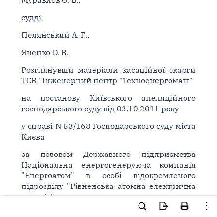
Муравйов О. В.,
судді
Полянський А. Г.,
Яценко О. В.
Розглянувши матеріали касаційної скарги
ТОВ "Інженерний центр "Техноенергомаш"
на постанову Київського апеляційного
господарського суду від 03.10.2011 року
у справі N 53/168 Господарського суду міста
Києва
за позовом Державного підприємства
Національна енергогенеруюча компанія
"Енергоатом" в особі відокремленого
підрозділу "Рівненська атомна електрична
станція"
до ТОВ "Інженерний центр