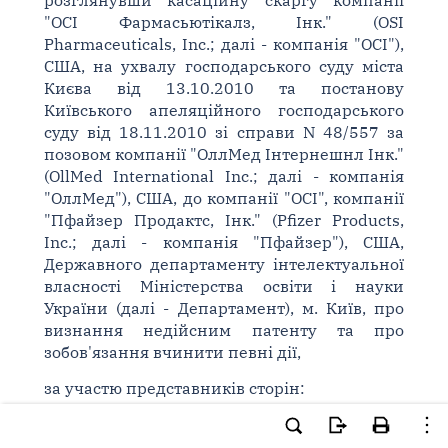
розглянувши касаційну скаргу компанії
"ОСІ Фармасьютікалз, Інк." (OSI
Pharmaceuticals, Inc.; далі - компанія "ОСІ"),
США, на ухвалу господарського суду міста
Києва від 13.10.2010 та постанову
Київського апеляційного господарського
суду від 18.11.2010 зі справи N 48/557 за
позовом компанії "ОллМед Інтернешнл Інк."
(OllMed International Inc.; далі - компанія
"ОллМед"), США, до компанії "ОСІ", компанії
"Пфайзер Продактс, Інк." (Pfizer Products,
Inc.; далі - компанія "Пфайзер"), США,
Державного департаменту інтелектуальної
власності Міністерства освіти і науки
України (далі - Департамент), м. Київ, про
визнання недійсним патенту та про
зобов'язання вчинити певні дії,
за участю представників сторін:
компанії "ОллМед" - С. В. С.,