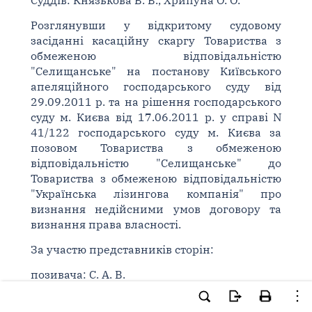
Суддів: Князькова В. В., Хрипуна О. О.
Розглянувши у відкритому судовому
засіданні касаційну скаргу Товариства з
обмеженою відповідальністю
"Селищанське" на постанову Київського
апеляційного господарського суду від
29.09.2011 р. та на рішення господарського
суду м. Києва від 17.06.2011 р. у справі N
41/122 господарського суду м. Києва за
позовом Товариства з обмеженою
відповідальністю "Селищанське" до
Товариства з обмеженою відповідальністю
"Українська лізингова компанія" про
визнання недійсними умов договору та
визнання права власності.
За участю представників сторін:
позивача: С. А. В.
відповідача: К. І. В.