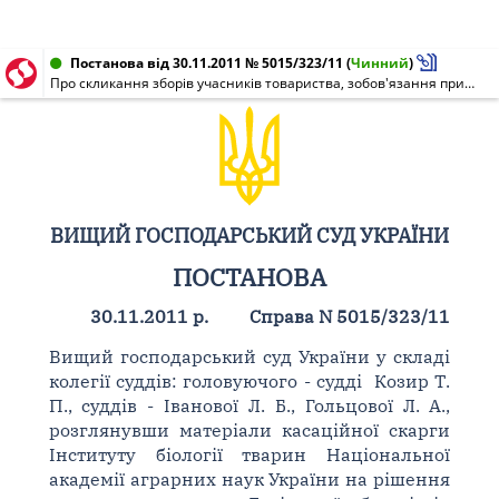
Постанова від 30.11.2011 № 5015/323/11
(
Чинний
)
Про скликання зборів учасників товариства, зобов'язання прийняття змін до установчого договору і статуту та повернення майна
ВИЩИЙ ГОСПОДАРСЬКИЙ СУД УКРАЇНИ
ПОСТАНОВА
30.11.2011 р.
Справа N 5015/323/11
Вищий господарський суд України у складі
колегії суддів: головуючого - судді Козир Т.
П., суддів - Іванової Л. Б., Гольцової Л. А.,
розглянувши матеріали касаційної скарги
Інституту біології тварин Національної
академії аграрних наук України на рішення