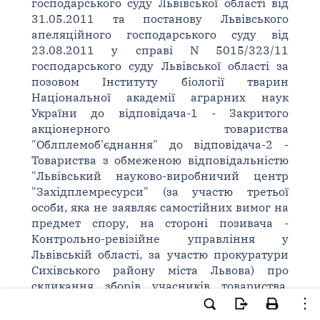
господарського суду Львівської області від
31.05.2011 та постанову Львівського
апеляційного господарського суду від
23.08.2011 у справі N 5015/323/11
господарського суду Львівської області за
позовом Інституту біології тварин
Національної академії аграрних наук
України до відповідача-1 - Закритого
акціонерного товариства
"Облплемоб'єднання" до відповідача-2 -
Товариства з обмеженою відповідальністю
"Львівський науково-виробничий центр
"Західплемресурси" (за участю третьої
особи, яка не заявляє самостійних вимог на
предмет спору, на стороні позивача -
Контрольно-ревізійне управління у
Львівській області, за участю прокуратури
Сихівського району міста Львова) про
скликання зборів учасників товариства,
зобов'язання прийняття змін до
установчого договору і статуту та