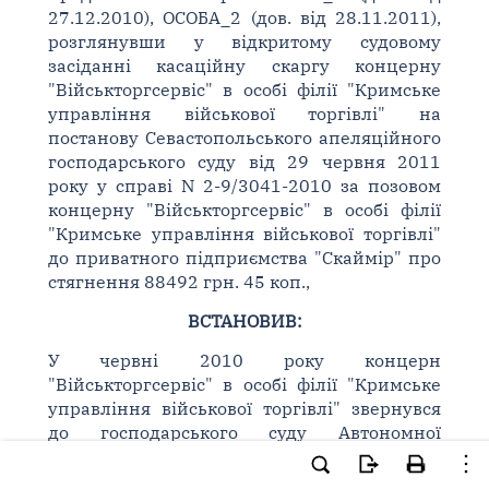
27.12.2010), ОСОБА_2 (дов. від 28.11.2011),
розглянувши у відкритому судовому
засіданні касаційну скаргу концерну
"Військторгсервіс" в особі філії "Кримське
управління військової торгівлі" на
постанову Севастопольського апеляційного
господарського суду від 29 червня 2011
року у справі N 2-9/3041-2010 за позовом
концерну "Військторгсервіс" в особі філії
"Кримське управління військової торгівлі"
до приватного підприємства "Скаймір" про
стягнення 88492 грн. 45 коп.,
ВСТАНОВИВ:
У червні 2010 року концерн
"Військторгсервіс" в особі філії "Кримське
управління військової торгівлі" звернувся
до господарського суду Автономної
Республіки Крим з позовом до приватного
підприємства "Скаймір" про стягнення