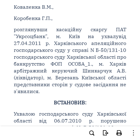
Коваленка В.М.,
Коробенка Г.П.,
розглянувши касаційну скаргу ПАТ
"Укрсоцбанк", м. Київ на ухвалувід
27.04.2011 р. Харківського апеляційного
господарського суду у справі N Б-50/131-10
господарського суду Харківської області про
банкрутство ФОП ОСОБА_1., м. Харків
арбітражний керуючий Шинкарчук А.В.
(ліквідатор), м. Березань Київської області
представники сторін у судове засідання не
з'явилися.
ВСТАНОВИВ:
Ухвалою господарського суду Харківської
області від 06.07.2010 р. порушено
провадження у справі N Б-50/131-10 про
банкрутство ФОПОСОБА_1. в порядку
статей