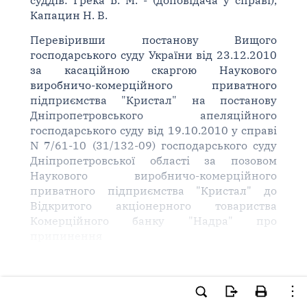
суддів: Грека Б. М. - (доповідача у справі),
Капацин Н. В.
Перевіривши постанову Вищого
господарського суду України від 23.12.2010
за касаційною скаргою Наукового
виробничо-комерційного приватного
підприємства "Кристал" на постанову
Дніпропетровського апеляційного
господарського суду від 19.10.2010 у справі
N 7/61-10 (31/132-09) господарського суду
Дніпропетровської області за позовом
Наукового виробничо-комерційного
приватного підприємства "Кристал" до
Відкритого акціонерного товариства
Комерційного банку "Надра" про
припинення