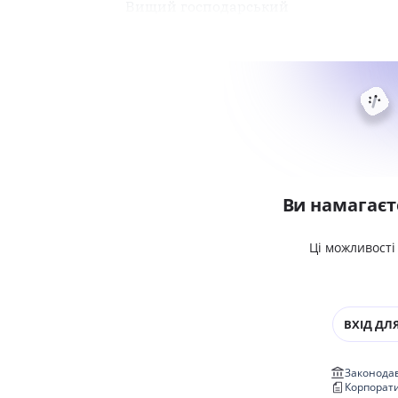
Вищий господарський
Ви намагаєт
Ці можливості
ВХІД ДЛЯ
Законодав
Корпорат