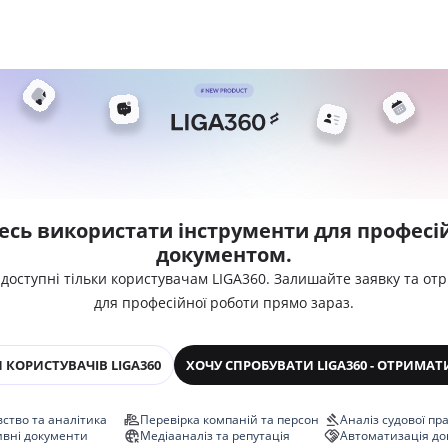
есь використати інструменти для професій
документом.
 доступні тільки користувачам LIGA360. Залишайте заявку та от
для професійної роботи прямо зараз.
 КОРИСТУВАЧІВ LIGA360
ХОЧУ СПРОБУВАТИ LIGA360 - ОТРИМАТ
ство та аналітика
Перевірка компаній та персон
Аналіз судової пр
ивні документи
Медіааналіз та репутація
Автоматизація до