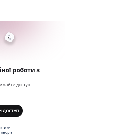
ної роботи з
римайте доступ
И ДОСТУП
актики
говорів