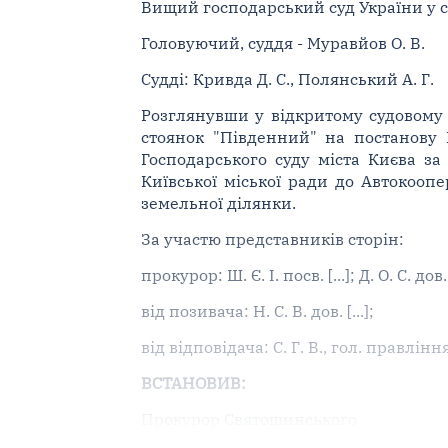
Вищий господарський суд України у ск
Головуючий, суддя - Муравйов О. В.
Судді: Кривда Д. С., Полянський А. Г.
Розглянувши у відкритому судовому 
стоянок "Південний" на постанову 
Господарського суду міста Києва з
Київської міської ради до Автокооп
земельної ділянки.
За участю представників сторін:
прокурор: Ш. Є. І. посв. [...]; Д. О. С. дов. [
від позивача: Н. С. В. дов. [...];
від відповідача: С. Г. В., гол. правління
ВСТАНОВИВ:
Прокурор Святошинського