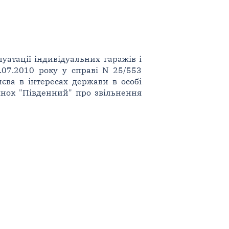
уатації індивідуальних гаражів і
.07.2010 року у справі N 25/553
єва в інтересах держави в особі
оянок "Південний" про звільнення