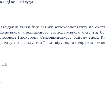
ладі колегії суддів:
засіданні касаційну скаргу Автокооперативу по експл
Київського апеляційного господарського суду від 05
а позовом Прокурора Святошинського району міста Ки
еративу по експлуатації індивідуальних гаражів і ст
...];
.