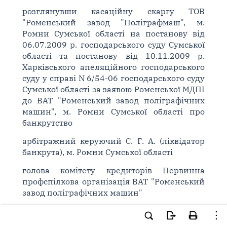
розглянувши касаційну скаргу ТОВ
"Роменський завод "Поліграфмаш", м.
Ромни Сумської області на постанову від
06.07.2009 р. господарського суду Сумської
області та постанову від 10.11.2009 р.
Харківського апеляційного господарського
суду у справі N 6/54-06 господарського суду
Сумської області за заявою Роменської МДПІ
до ВАТ "Роменський завод поліграфічних
машин", м. Ромни Сумської області про
банкрутство
арбітражний керуючий С. Г. А. (ліквідатор
банкрута), м. Ромни Сумської області
голова комітету кредиторів Первинна
профспілкова організація ВАТ "Роменський
завод поліграфічних машин"
представники сторін в судове засідання не
з'явилися.