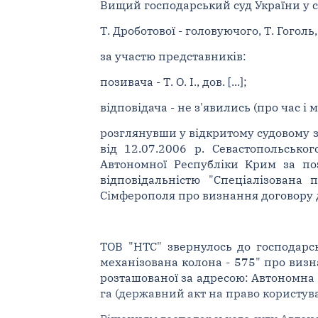
Вищий господарський суд України у ск
Т. Дроботової - головуючого, Т. Гоголь,
за участю представників:
позивача - Т. О. І., дов. [...];
відповідача - не з'явились (про час і
розглянувши у відкритому судовому з
від 12.07.2006 р. Севастопольсько
Автономної Республіки Крим за по
відповідальністю "Спеціалізована
Сімферополя про визнання договору д
ТОВ "НТС" звернулось до господарс
механізована колона - 575" про визн
розташованої за адресою: Автономна Р
га (державний акт на право користува