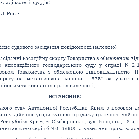
ладі колегії суддів:
 Л. Рогач
 місце судового засідання повідомлені належно)
асіданні касаційну скаргу Товариства з обмеженою від
го апеляційного господарського суду у справі N 2-
зовом Товариства з обмеженою відповідальністю "
 пересувна механізована колона - 575" за участю 
ійсним та визнання права власності,
ВСТАНОВИВ:
ького суду Автономної Республіки Крим з позовом д
ання дійсною угоди купівлі-продажу цілісного майнов
еспубліка Крим, м. Сімферополь, вул. Бородіна, 18-а,
ння землею серія б N 013980) та визнання права власн