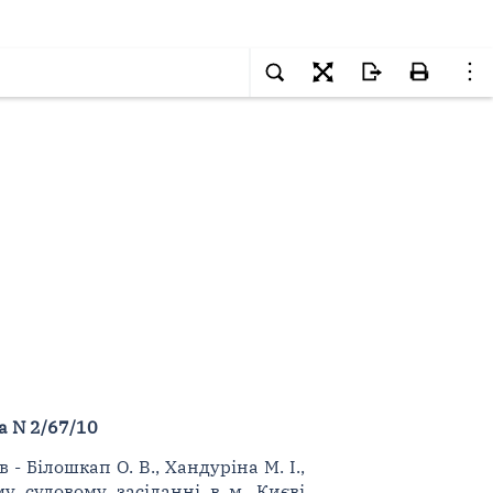
а N 2/67/10
 - Білошкап О. В., Хандуріна М. І.,
у судовому засіданні в м. Києві