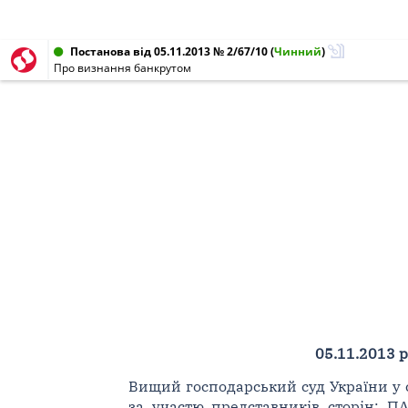
Постанова від 05.11.2013 № 2/67/10
(
Чинний
)
Про визнання банкрутом
05.11.2013 р
Вищий господарський суд України у скл
за участю представників сторін: ПА