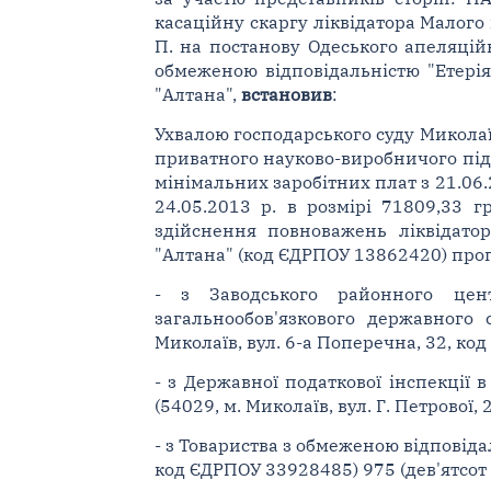
касаційну скаргу ліквідатора Малого
П. на постанову Одеського апеляційн
обмеженою відповідальністю "Етері
"Алтана",
встановив
:
Ухвалою господарського суду Миколаїв
приватного науково-виробничого підп
мінімальних заробітних плат з 21.06.
24.05.2013 р. в розмірі 71809,33 г
здійснення повноважень ліквідато
"Алтана" (код ЄДРПОУ 13862420) про
- з Заводського районного цен
загальнообов'язкового державного 
Миколаїв, вул. 6-а Поперечна, 32, код
- з Державної податкової інспекції 
(54029, м. Миколаїв, вул. Г. Петрової, 
- з Товариства з обмеженою відповіда
код ЄДРПОУ 33928485) 975 (дев'ятсот с