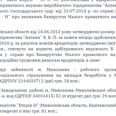
 приватного науково-виробничого підприємства "Алтана
ого господарського суду від 23.07.2013 р. по справі 
я - Н" про визнання банкрутом Малого приватного н
ської області від 18.06.2013 року затверджено розмір
риємства "Алтана" Б. В. П. за кожен місяць здійсненн
2010 р. за рахунок коштів кредиторів, затверджено звіт
рн., стягнуто на користь арбітражного керуючого Б.
ра у справі про банкрутство Малого приватного на
порційно грошовим вимогам кредиторів, а саме:
тру зайнятості м. Миколаєва - робочого орган
соціального страхування на випадок безробіття у М
 ЄДРПОУ 22440337) 2 (дві) грн. 28 коп.;
в Заводському районі м. Миколаєва Миколаївської обл
2-а, код ЄДРПОУ 34034315) 52 (п'ятдесят дві) грн. 29 коп.
льністю "Етерія-Н" (Миколаївська область, Баштанськи
імдесят п'ять) грн. 81 коп.;