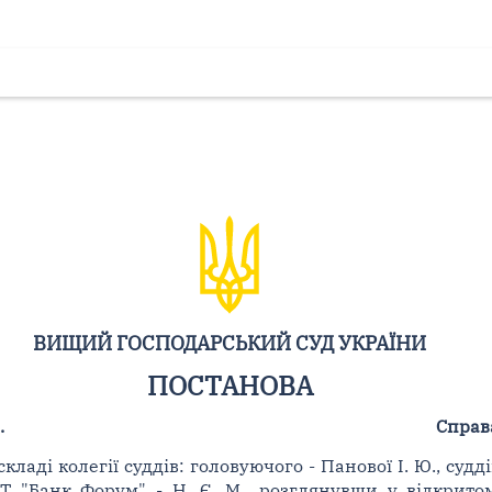
ВИЩИЙ ГОСПОДАРСЬКИЙ СУД УКРАЇНИ
ПОСТАНОВА
.
Справ
аді колегії суддів: головуючого - Панової І. Ю., суддів
Т "Банк Форум" - Н. Є. М., розглянувши у відкритом