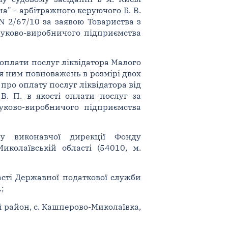
" - арбітражного керуючого Б. В.
N 2/67/10 за заявою Товариства з
ауково-виробничого підприємства
 оплати послуг ліквідатора Малого
я ним повноважень в розмірі двох
 про оплату послуг ліквідатора від
 В. П. в якості оплати послуг за
уково-виробничого підприємства
у виконавчої дирекції Фонду
иколаївській області (54010, м.
асті Державної податкової служби
;
й район, с. Кашперово-Миколаївка,