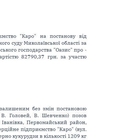
ємство "Каро" на постанову від
ого суду Миколаївської області за
ького господарства "Оазис" про -
артістю 82790,37 грн. за участю
), залишеним без змін постановою
 В. Головей, В. Шевченко) позов
. Іванівка, Первомайський район,
рційне підприємство "Каро" (вул.
ерно кукурудзи в кількості 1209 кг