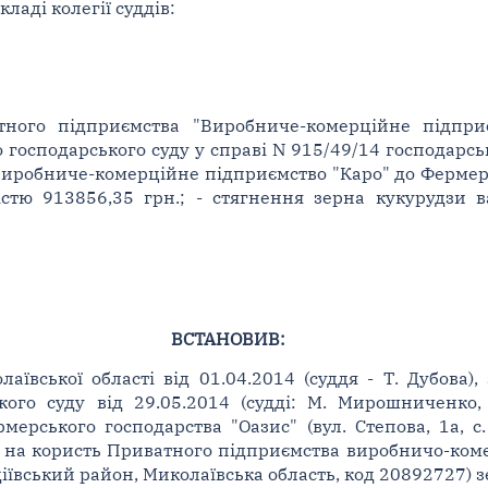
ладі колегії суддів:
тного підприємства "Виробниче-комерційне підпри
 господарського суду у справі N 915/49/14 господарськ
иробниче-комерційне підприємство "Каро" до Фермерс
стю 913856,35 грн.; - стягнення зерна кукурудзи в
ВСТАНОВИВ:
аївської області від 01.04.2014 (суддя - Т. Дубова
кого суду від 29.05.2014 (судді: М. Мирошниченко,
мерського господарства "Оазис" (вул. Степова, 1а, с
) на користь Приватного підприємства виробничо-коме
діївський район, Миколаївська область, код 20892727) з