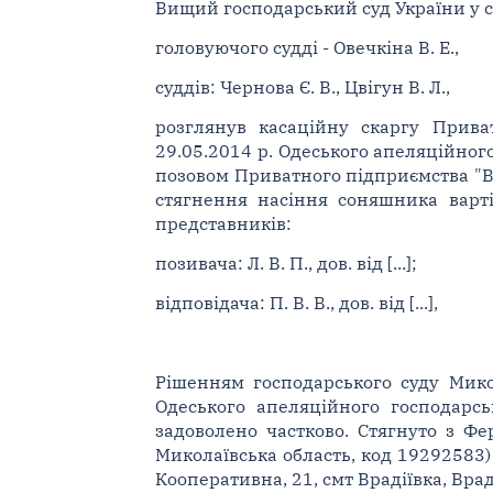
Вищий господарський суд України у ск
головуючого судді - Овечкіна В. Е.,
суддів: Чернова Є. В., Цвігун В. Л.,
розглянув касаційну скаргу Прива
29.05.2014 р. Одеського апеляційного
позовом Приватного підприємства "В
стягнення насіння соняшника варті
представників:
позивача: Л. В. П., дов. від [...];
відповідача: П. В. В., дов. від [...],
Рішенням господарського суду Микол
Одеського апеляційного господарсь
задоволено частково. Стягнуто з Фер
Миколаївська область, код 19292583
Кооперативна, 21, смт Врадіївка, Вра