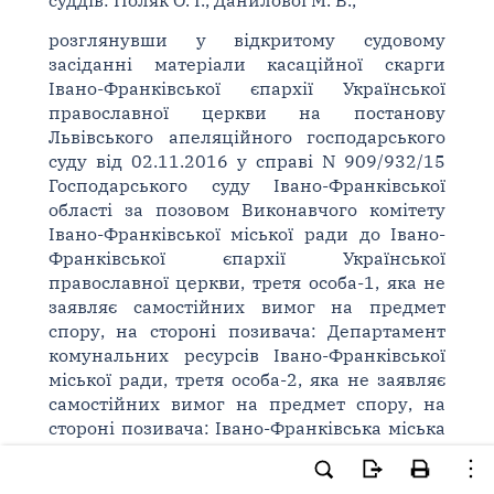
суддів: Поляк О. І., Данилової М. В.,
розглянувши у відкритому судовому
засіданні матеріали касаційної скарги
Івано-Франківської єпархії Української
православної церкви на постанову
Львівського апеляційного господарського
суду від 02.11.2016 у справі N 909/932/15
Господарського суду Івано-Франківської
області за позовом Виконавчого комітету
Івано-Франківської міської ради до Івано-
Франківської єпархії Української
православної церкви, третя особа-1, яка не
заявляє самостійних вимог на предмет
спору, на стороні позивача: Департамент
комунальних ресурсів Івано-Франківської
міської ради, третя особа-2, яка не заявляє
самостійних вимог на предмет спору, на
стороні позивача: Івано-Франківська міська
рада, про розірвання договору оренди
нежитлових приміщень N ДО-2971 від