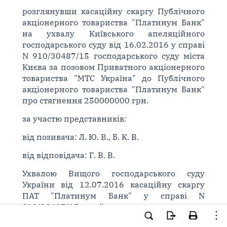
розглянувши касаційну скаргу Публічного
акціонерного товариства "Платинум Банк"
на ухвалу Київського апеляційного
господарського суду від 16.02.2016 у справі
N 910/30487/15 господарського суду міста
Києва за позовом Приватного акціонерного
товариства "МТС Україна" до Публічного
акціонерного товариства "Платинум Банк"
про стягнення 250000000 грн.
за участю представників:
від позивача: Л. Ю. В., Б. К. В.
від відповідача: Г. В. В.
Ухвалою Вищого господарського суду
України від 12.07.2016 касаційну скаргу
ПАТ "Платинум Банк" у справі N
910/30487/15 прийнято до провадження у
складі колегії суддів: Самусенко С. С. -