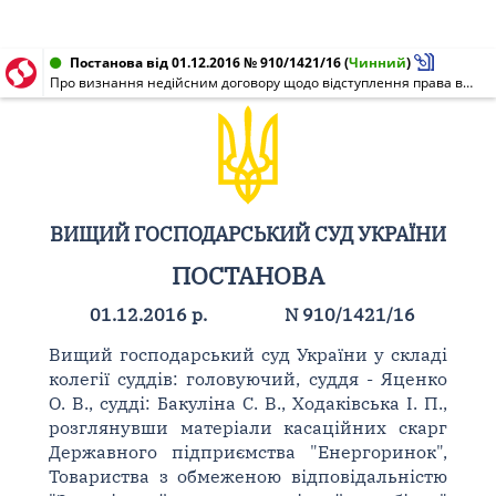
Постанова від 01.12.2016 № 910/1421/16
(
Чинний
)
Про визнання недійсним договору щодо відступлення права вимоги
ВИЩИЙ ГОСПОДАРСЬКИЙ СУД УКРАЇНИ
ПОСТАНОВА
01.12.2016 р.
N 910/1421/16
Вищий господарський суд України у складі
колегії суддів: головуючий, суддя - Яценко
О. В., судді: Бакуліна С. В., Ходаківська І. П.,
розглянувши матеріали касаційних скарг
Державного підприємства "Енергоринок",
Товариства з обмеженою відповідальністю