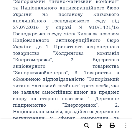
"Запорізький титано-магнієвий комбінат"
та Національного антикорупційного бюро
України на постанову Київського
апеляційного господарського суду від
27.07.2016 у справі N 910/1421/16
Господарського суду міста Києва за позовом
Національного антикорупційного бюро
України до 1. Приватного акціонерного
товариства "Холдингова компанія
"Енергомережа", 2. Відкритого
акціонерного товариства
"Запоріжжяобленерго", 3. Товариства з
обмеженою відповідальністю "Запорізький
титано-магнієвий комбінат" третя особа, яка
не заявляє самостійних вимог на предмет
спору на стороні позивача 1. Державне
підприємство "Енергоринок", 2.
Національна комісія, що здійснює державне
регулювання у сферах енергетики та
комунальних послуг про визнання
правочину недійсним, в засіданні взяли