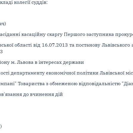
ладі колегії суддів:
ач)
асіданні касаційну скаргу Першого заступника прокуро
ської області від 16.07.2013 та постанову Львівського
13
ону м. Львова в інтересах держави
ості департаменту економічної політики Львівської міс
омпані" Товариства з обмеженою відповідальністю "Діан
бов'язання до вчинення дій
)