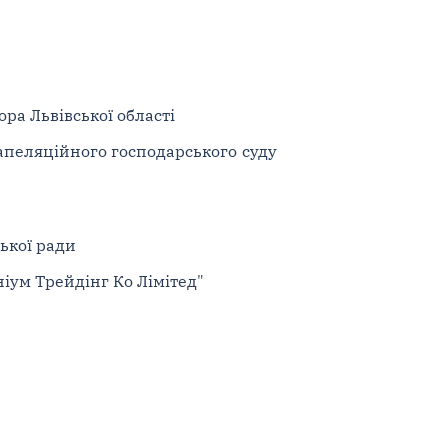
ра Львівської області
 апеляційного господарського суду
ької ради
іум Трейдінг Ко Лімітед"