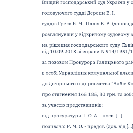
Вищий господарський суд України у ск
головуючого судді Дерепи В. І.
суддів Грека Б. М., Палія В. В. (доповід
розглянувши у відкритому судовому з
на рішення господарського суду Львів
від 10.09.2013 зі справи N 914/1951/
за позовом Прокурора Галицького рай
в особі Управління комунальної власн
до Дочірнього підприємства "Албіс К
про стягнення 165 185, 30 грн. та зо
за участю представників:
від прокуратури: І. О. А. - посв. [...]
позивача: Р. М. О. - предст. (дов. від [...]