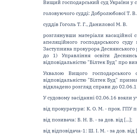
Вищий господарський суд України у ск
головуючого судді: Добролюбової Т. В.
суддів Гоголь Т. Г., Данилової М. В.
розглянувши матеріали касаційної с
апеляційного господарського суду 
Заступника прокурора Деснянського ра
до 1) Управління освіти Деснянсь
відповідальністю "Білтек Буд" про в
Ухвалою Вищого господарського 
відповідальністю "Білтек Буд" призна
відкладено розгляд справи до 02.06.1
У судовому засіданні 02.06.16 взяли 
від прокуратури: К. О. М. - прок. ГПУ пос
від позивача: Б. Н. В. - за дов. від [...];
від відповідача-1: Ш. І. М. - за дов. від [.