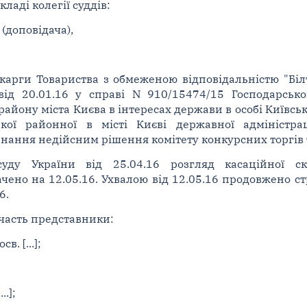
ладі колегії суддів:
 (доповідача),
карги Товариства з обмеженою відповідальністю "Біл
від 20.01.16 у справі N 910/15474/15 Господарськ
йону міста Києва в інтересах держави в особі Київсько
кої районної в місті Києві державної адміністра
изнання недійсним рішення комітету конкурсних торгів
суду України від 25.04.16 розгляд касаційної с
чено на 12.05.16. Ухвалою від 12.05.16 продовжено ст
6.
участь представники:
в. [...];
..];