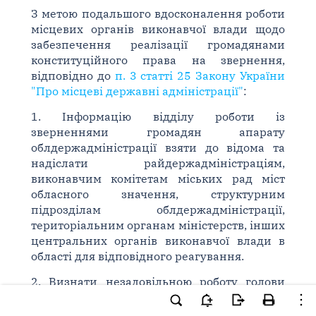
З метою подальшого вдосконалення роботи
місцевих органів виконавчої влади щодо
забезпечення реалізації громадянами
конституційного права на звернення,
відповідно до
п. 3 статті 25 Закону України
"Про місцеві державні адміністрації"
:
1. Інформацію відділу роботи із
зверненнями громадян апарату
облдержадміністрації взяти до відома та
надіслати райдержадміністраціям,
виконавчим комітетам міських рад міст
обласного значення, структурним
підрозділам облдержадміністрації,
територіальним органам міністерств, інших
центральних органів виконавчої влади в
області для відповідного реагування.
2. Визнати незадовільною роботу голови
Катеринопільської райдержадміністрації
Безкоровайного Б. В. щодо організації