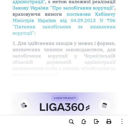
адміністрації"
, з метою належної реалізації
Закону України "Про запобігання корупції"
,
враховуючи вимоги
постанови Кабінету
Міністрів України від 04.09.2013 N 706
"Питання запобігання та виявлення
корупції"
:
1. Для здійснення заходів у межах і формах,
визначених чинним законодавством, для
запобігання корупції у Чернігівській
обласній державній адміністрації
визначається особа з питань запобігання та
виявлення корупції