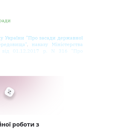
 ради
у України "Про засади державної
ередовища"
,
наказу Міністерства
и від 01.12.2017 р. N 316 "Про
ної роботи з