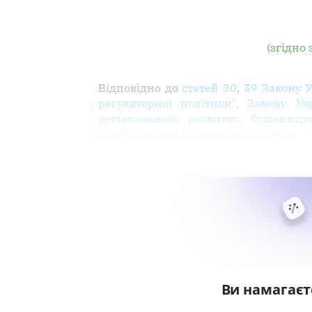
(згідно
Відповідно до
статей 30
,
59 Закону У
регуляторної політики"
,
Закону Ук
регіонального розвитку, будівниц
затвердження Правил приймання
Ви намагаєт