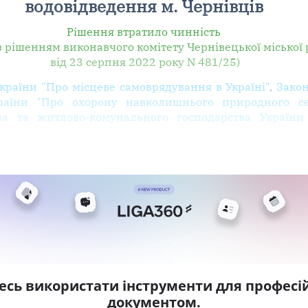
водовідведення м. Чернівців
Рішення втратило чинність
 з рішенням виконавчого комітету Чернівецької міської
від 23 серпня 2022 року N 481/25)
країни "Про місцеве самоврядування в Україні"
,
Закон
раїни "Про охорону навколишнього природного с
тва та житлово-комунального господарства Україн
есь використати інструменти для професій
документом.