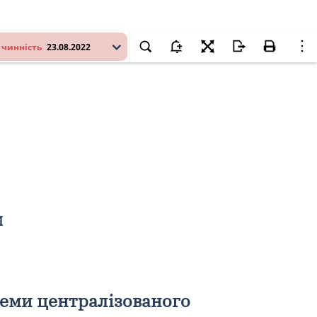
 чинність
23.08.2022
И
теми централізованого