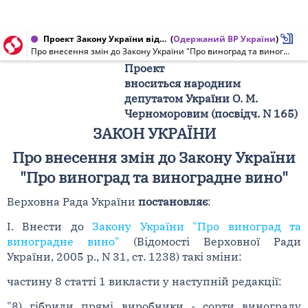
Проект Закону України від 19.11.2009 № 5364
(
Одержаний ВР України
)
Про внесення змін до Закону України "Про виноград та виноградне вино" (щодо захисту якості вітчизняної виноробної продукції і посилення боротьби з її фальсифікацією)