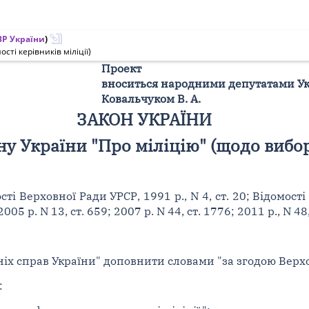
Р України
)
ті керівників міліції)