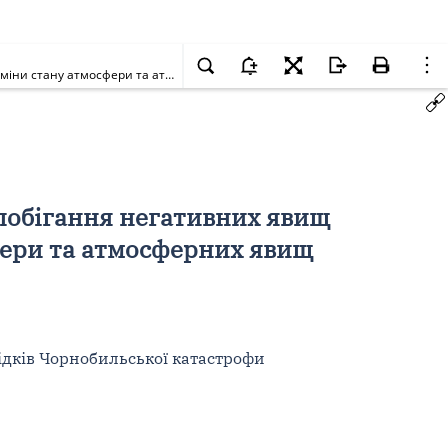
Про внесення змін до деяких законодавчих актів України щодо запобігання негативних явищ внаслідок діяльності, спрямованої на штучні зміни стану атмосфери та атмосферних явищ