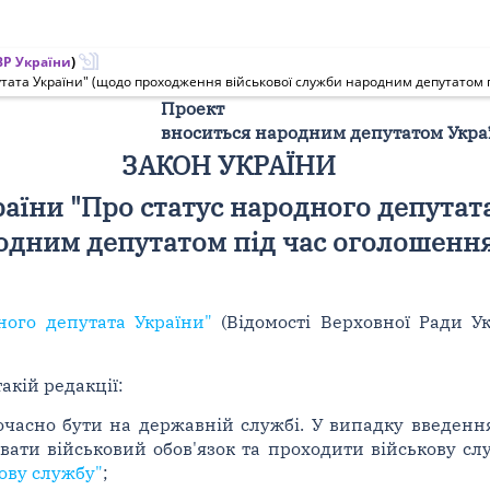
Р України
)