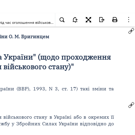
Про внесення змін до Закону України "Про статус народного депутата України" (щодо проходження військової служби народним депутатом під час оголошення військового стану)