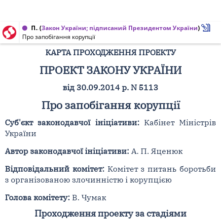
Проект Закону України від 14.10.2014 № 5113
(
Закон України; підписаний Президентом України
)
Про запобігання корупції