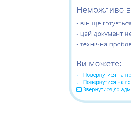
Неможливо ві
- він ще готуєть
- цей документ н
- технічна пробл
Ви можете:
← Повернутися на п
← Повернутися на г
Звернутися до адм