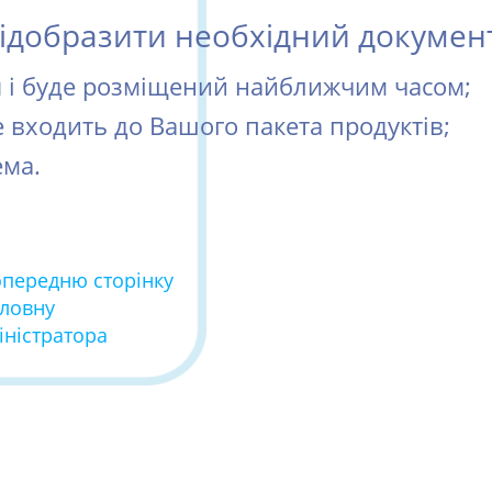
добразити необхідний документ 
ся і буде розміщений найближчим часом;
е входить до Вашого пакета продуктів;
ема.
опередню сторінку
оловну
іністратора