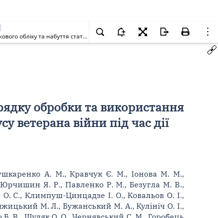
Про внесення змін до деяких законів України щодо удосконалення порядку обробки та використання даних у державних реєстрах для військового обліку та набуття статусу ветерана війни під час дії воєнного стану