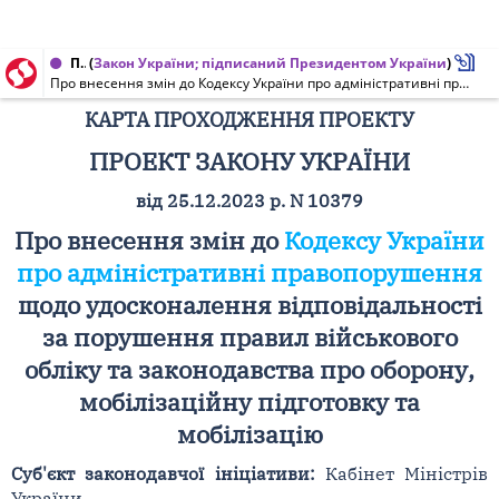
Проект Закону України, Карта проходження проекту від 09.05.2024 № 10379
(
Закон України; підписаний Президентом України
)
Про внесення змін до Кодексу України про адміністративні правопорушення щодо удосконалення відповідальності за порушення правил військового обліку та законодавства про оборону, мобілізаційну підготовку та мобілізацію