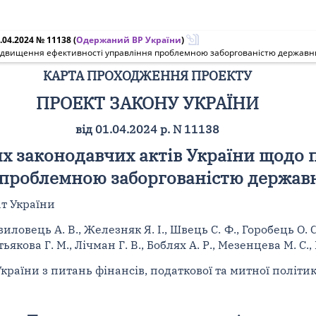
.04.2024 № 11138
(
Одержаний ВР України
)
 підвищення ефективності управління проблемною заборгованістю державн