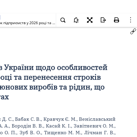
Про внесення змін до Податкового кодексу України та інших законів України щодо особливостей оподаткування банків податком на прибуток підприємств у 2026 році та перенесення строків введення в дію Електронної системи обігу алкогольних напоїв, тютюнових виробів та рідин, що використовуються в електронних сигаретах